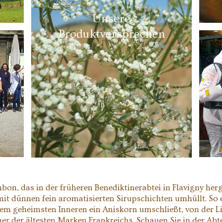
Unsere
Produktversprechen
onbon, das in der früheren Benediktinerabtei in Flavigny her
 mit dünnen fein aromatisierten Sirupschichten umhüllt. S
em geheimsten Inneren ein Aniskorn umschließt, von der L
r der ältesten Marken Frankreichs. Schauen Sie in der Abte