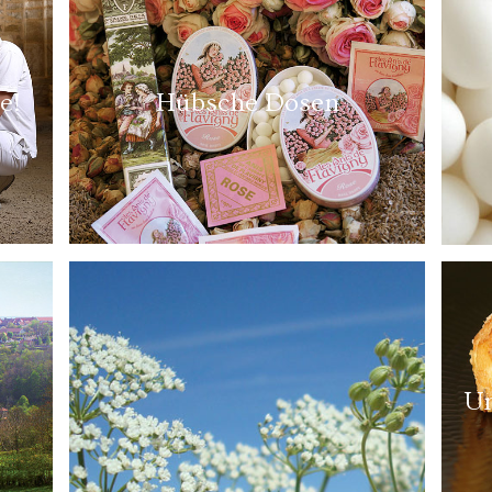
e!
Hübsche Dosen
Un